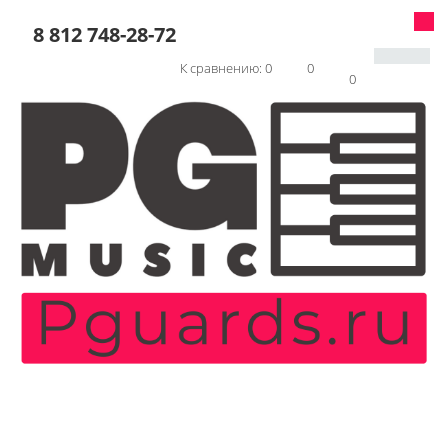
8 812 748-28-72
К сравнению:
0
0
0