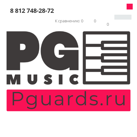
8 812 748-28-72
К сравнению:
0
0
0