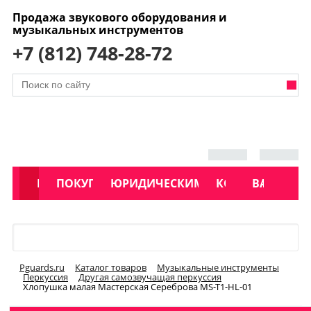
Продажа звукового оборудования и
музыкальных инструментов
+7 (812) 748-28-72
АКЦИИ
КАТАЛОГ
ПОКУПАТЕЛЯМ
ЮРИДИЧЕСКИМ ЛИЦАМ
КОНТАКТЫ
УСЛУГИ
ВАКАНСИ
Меню
Pguards.ru
Каталог товаров
Музыкальные инструменты
Перкуссия
Другая самозвучащая перкуссия
Хлопушка малая Мастерская Сереброва MS-T1-HL-01