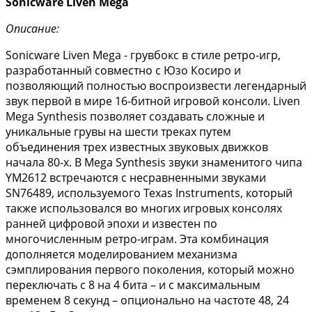
Sonicware Liven Mega
Описание:
Sonicware Liven Mega - грувбокс в стиле ретро-игр,
разработанный совместно с Юзо Косиро и
позволяющий полностью воспроизвести легендарный
звук первой в мире 16-битной игровой консоли. Liven
Mega Synthesis позволяет создавать сложные и
уникальные грувы на шести треках путем
объединения трех известных звуковых движков
начала 80-х. В Mega Synthesis звуки знаменитого чипа
YM2612 встречаются с несравненными звуками
SN76489, используемого Texas Instruments, который
также использовался во многих игровых консолях
ранней цифровой эпохи и известен по
многочисленным ретро-играм. Эта комбинация
дополняется моделированием механизма
сэмплирования первого поколения, который можно
переключать с 8 на 4 бита – и с максимальным
временем 8 секунд – опционально на частоте 48, 24