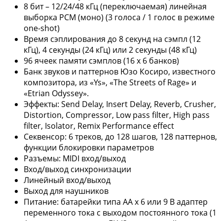
8 бит – 12/24/48 кГц (переключаемая) линейная
выборка PCM (моно) (3 голоса / 1 голос в режиме
one-shot)
Время сэплирования до 8 секунд на сэмпл (12
кГц), 4 секунды (24 кГц) или 2 секунды (48 кГц)
96 ячеек памяти сэмплов (16 x 6 банков)
Банк звуков и паттернов Юзо Косиро, известного
композитора, из «Ys», «The Streets of Rage» и
«Etrian Odyssey».
Эффекты: Send Delay, Insert Delay, Reverb, Crusher,
Distortion, Compressor, Low pass filter, High pass
filter, Isolator, Remix Performance effect
Секвенсор: 6 треков, до 128 шагов, 128 паттернов,
функции блокировки параметров
Разъемы: MIDI вход/выход
Вход/выход синхронизации
Линейный вход/выход
Выход для наушников
Питание: батарейки типа АА x 6 или 9 В адаптер
переменного тока с выходом постоянного тока (1