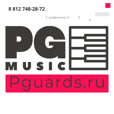
8 812 748-28-72
К сравнению:
0
0
0