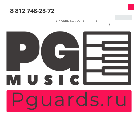
8 812 748-28-72
К сравнению:
0
0
0