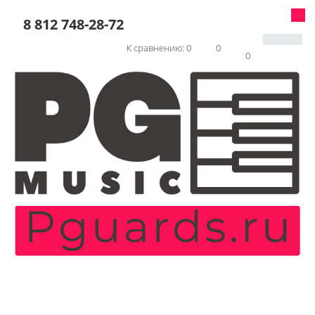
8 812 748-28-72
К сравнению:
0
0
0