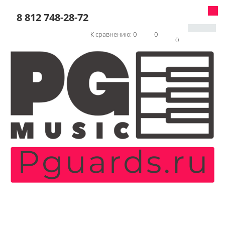
8 812 748-28-72
К сравнению:
0
0
0