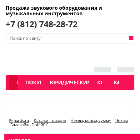
Продажа звукового оборудования и
музыкальных инструментов
+7 (812) 748-28-72
АКЦИИ
КАТАЛОГ
ПОКУПАТЕЛЯМ
ЮРИДИЧЕСКИМ ЛИЦАМ
КОНТАКТЫ
УСЛУГИ
ВАКАНСИ
Меню
Pguards.ru
Каталог товаров
Чехлы, кейсы, сумки
Чехлы
Балалайка Doff BPC