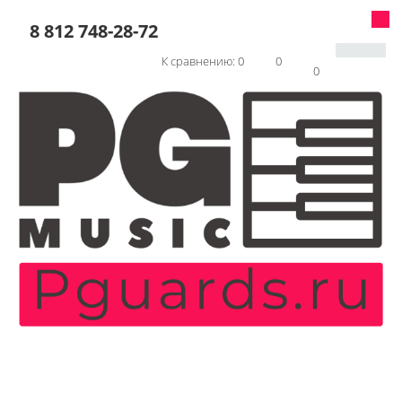
8 812 748-28-72
К сравнению:
0
0
0