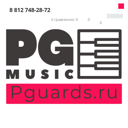
8 812 748-28-72
К сравнению:
0
0
0