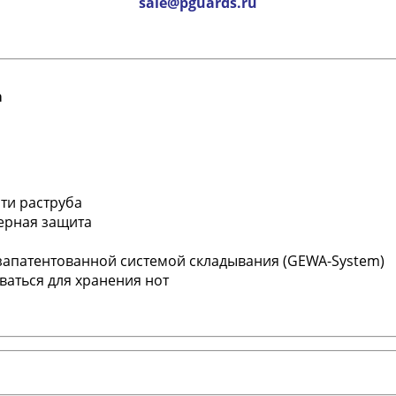
sale@pguards.ru
а
ти раструба
ерная защита
апатентованной системой складывания (GEWA-System)
аться для хранения нот