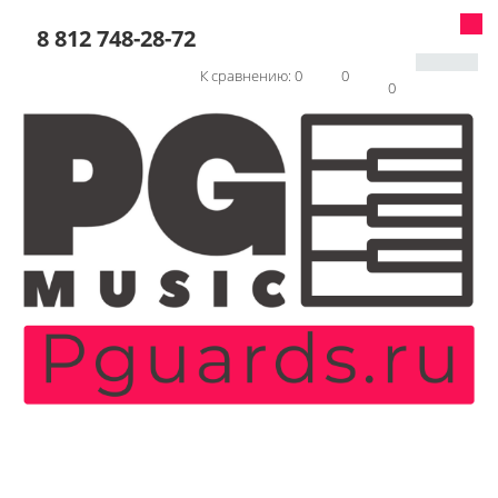
8 812 748-28-72
К сравнению:
0
0
0