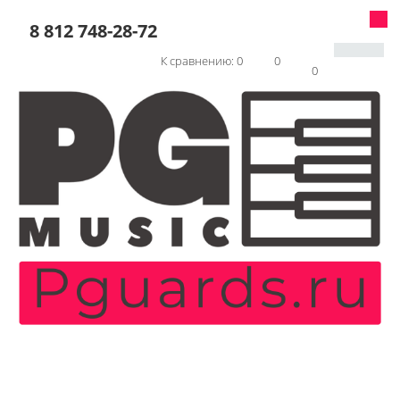
8 812 748-28-72
К сравнению:
0
0
0