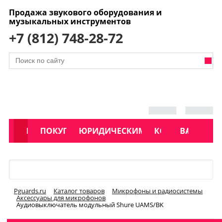
Продажа звукового оборудования и
музыкальных инструментов
+7 (812) 748-28-72
АКЦИИ
КАТАЛОГ
ПОКУПАТЕЛЯМ
ЮРИДИЧЕСКИМ ЛИЦАМ
КОНТАКТЫ
УСЛУГИ
ВАКАНСИ
Меню
Pguards.ru
Каталог товаров
Микрофоны и радиосистемы
Аксессуары для микрофонов
Аудиовыключатель модульный Shure UAMS/BK