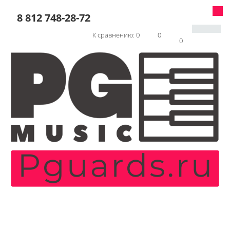
8 812 748-28-72
К сравнению:
0
0
0