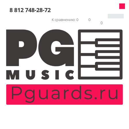
8 812 748-28-72
К сравнению:
0
0
0