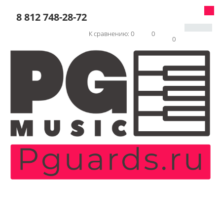
8 812 748-28-72
К сравнению:
0
0
0