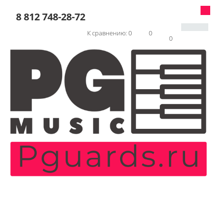
8 812 748-28-72
К сравнению:
0
0
0