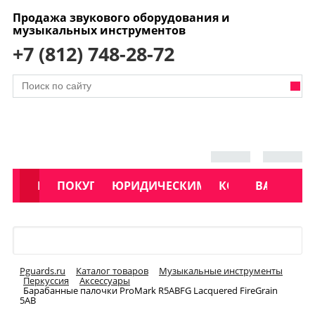
Продажа звукового оборудования и
музыкальных инструментов
+7 (812) 748-28-72
АКЦИИ
КАТАЛОГ
ПОКУПАТЕЛЯМ
ЮРИДИЧЕСКИМ ЛИЦАМ
КОНТАКТЫ
УСЛУГИ
ВАКАНСИ
Меню
Pguards.ru
Каталог товаров
Музыкальные инструменты
Перкуссия
Аксессуары
Барабанные палочки ProMark R5ABFG Lacquered FireGrain
5AB