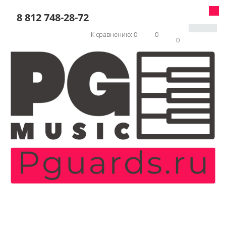
8 812 748-28-72
К сравнению:
0
0
0